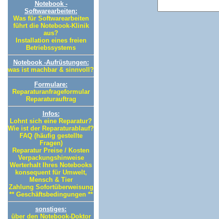
Notebook -
Softwarearbeiten:
Was für Softwarearbeiten
führt die Notebook-Klinik
aus?
Installation eines freien
Betriebssystems
Notebook -Aufrüstungen:
was ist machbar & sinnvoll?
Formulare:
Reparaturanfrageformular
Reparaturauftrag
Infos:
Lohnt sich eine Reparatur?
Wie ist der Reparaturablauf?
FAQ (häufig gestellte
Fragen)
Reparatur Preise / Kosten
Verpackungshinweise
Werterhalt Ihres Notebooks
konsequent für Umwelt,
Mensch & Tier
Zahlung Sofortüberweisung
** Geschäftsbedingungen **
sonstiges:
über den Notebook-Doktor