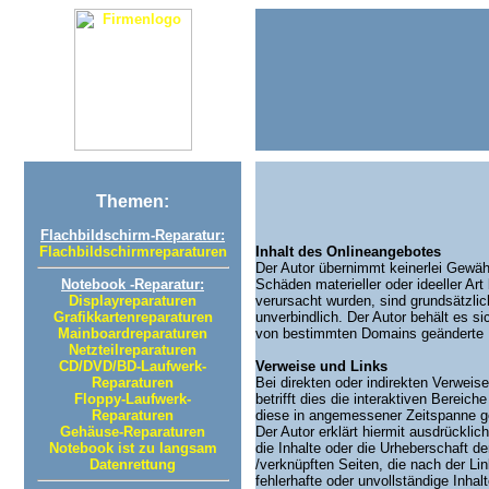
Themen:
Flachbildschirm-Reparatur:
Flachbildschirmreparaturen
Inhalt des Onlineangebotes
Der Autor übernimmt keinerlei Gewähr 
Notebook -Reparatur:
Schäden materieller oder ideeller Ar
Displayreparaturen
verursacht wurden, sind grundsätzlic
Grafikkartenreparaturen
unverbindlich. Der Autor behält es 
Mainboardreparaturen
von bestimmten Domains geänderte Inh
Netzteilreparaturen
CD/DVD/BD-Laufwerk-
Verweise und Links
Reparaturen
Bei direkten oder indirekten Verwei
Floppy-Laufwerk-
betrifft dies die interaktiven Bereic
Reparaturen
diese in angemessener Zeitspanne ge
Gehäuse-Reparaturen
Der Autor erklärt hiermit ausdrückli
Notebook ist zu langsam
die Inhalte oder die Urheberschaft der
Datenrettung
/verknüpften Seiten, die nach der Lin
fehlerhafte oder unvollständige Inha