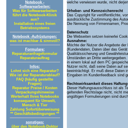
Notebook -
welche verwiesen wurde, nicht derjeni
Softwarearbeiten:
Was für Softwarearbeiten
Urheber- und Kennzeichenrecht
führt die Notebook-Klinik
Das Copyright für veröffentlichte, vo
aus?
ausdrückliche Zustimmung des Autors
Installation eines freien
Die Nennung von Firmennamen, Produ
Betriebssystems
Datenschutz
Notebook -Aufrüstungen:
Die Webseiten setzen keinerlei Coo
was ist machbar & sinnvoll?
Ausnahme:
Möchte der Nutzer die Angebote der 
Formulare:
(Kundendaten, Daten über das Gerät d
Reparaturanfrageformular
Qualitätssicherung und Gewährleistu
Reparaturauftrag
Umständen an Dritte weitergegeben. 
in einem lokal auf dem PC gespeiche
Infos:
Nutzer nicht, daß seine Daten auf s
Lohnt sich eine Reparatur?
beeinträchtigt. Er muß diese Daten i
Wie ist der Reparaturablauf?
Eingaben im Kundenfeedback sind grun
FAQ (häufig gestellte
Fragen)
Rechtswirksamkeit dieses Haftun
Reparatur Preise / Kosten
Dieser Haftungsausschluss ist als Te
Verpackungshinweise
geltenden Rechtslage nicht, nicht meh
Werterhalt Ihres Notebooks
ungültigen Formulierungen sind dur
konsequent für Umwelt,
Mensch & Tier
Zahlung Sofortüberweisung
** Geschäftsbedingungen **
sonstiges:
über den Notebook-Doktor