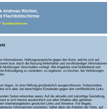
k Andreas Richter,
nd Flachbildschirme
*
Kundenstimmen
utz
llten Informationen. Haftungsansprüche gegen den Autor, welche sich auf
tionen bzw. durch die Nutzung fehlerhafter und unvollständiger Informationen
 fahrlässiges Verschulden vorliegt. Alle Angebote sind freibleibend und
erte Ankündigung zu verändern, zu ergänzen, zu löschen, bei Verlinkungen
len.
ors liegen, ist eine Haftung grundsätzlich ausgeschlossen. Insbesondere
htet sich aber, bei berechtigten Einwänden gegen dort veröffentlichte Links
nkenden Seiten erkennbar waren. Auf die aktuelle und zukünftige Gestaltung,
iert er sich hiermit ausdrücklich von allen Inhalten aller gelinkten
enen Internetangebotes gesetzten Links und Verweise. Für illegale,
botener Informationen entstehen, haftet allein der Anbieter der Seite, auf