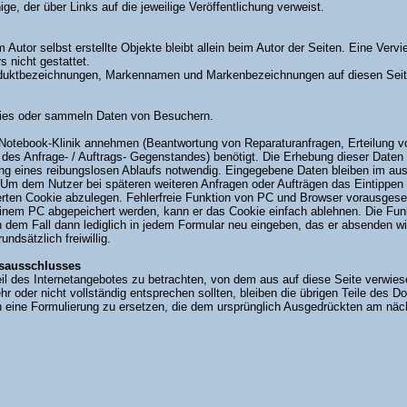
ge, der über Links auf die jeweilige Veröffentlichung verweist.
m Autor selbst erstellte Objekte bleibt allein beim Autor der Seiten. Eine Ver
 nicht gestattet.
ktbezeichnungen, Markennamen und Markenbezeichnungen auf diesen Seiten e
kies oder sammeln Daten von Besuchern.
Notebook-Klinik annehmen (Beantwortung von Reparaturanfragen, Erteilung vo
es Anfrage- / Auftrags- Gegenstandes) benötigt. Die Erhebung dieser Daten er
ng eines reibungslosen Ablaufs notwendig. Eingegebene Daten bleiben im auss
Um dem Nutzer bei späteren weiteren Anfragen oder Aufträgen das Eintippen 
rten Cookie abzulegen. Fehlerfreie Funktion von PC und Browser vorausgesetz
einem PC abgepeichert werden, kann er das Cookie einfach ablehnen. Die Funk
n dem Fall dann lediglich in jedem Formular neu eingeben, das er absenden wi
dsätzlich freiwillig.
gsausschlusses
il des Internetangebotes zu betrachten, von dem aus auf diese Seite verwies
r oder nicht vollständig entsprechen sollten, bleiben die übrigen Teile des D
ch eine Formulierung zu ersetzen, die dem ursprünglich Ausgedrückten am nä