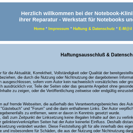
Herzlich willkommen bei der Notebook-Klini
ihrer Reparatur - Werkstatt für Notebooks u
Home
*
Impressum
*
Haftung & Datenschutz
*
E-M@il
Haftungsausschluß & Datensch
für die Aktualität, Korrektheit, Vollständigkeit oder Qualität der bereitgeste
t beziehen, die durch die Nutzung oder Nichtnutzung der dargebotenen Informa
h ausgeschlossen, sofern vom Autor kein nachweislich vorsätzliches oder grob
sich ausdrücklich vor, Teile der Seiten oder das gesamte Angebot ohne gesond
alte zu zeigen, oder die Veröffentlichung zeitweise oder endgültig einzustel
sen auf fremde Webseiten, die außerhalb des Verantwortungsbereiches des Aut
he "Gästebuch" und "Forum" und die darin enthaltenen Links. Der Autor verpflic
gebenenfalls zu entfernen, wenn er davon in Kenntnis gesetzt wurde.
ch, daß zum Zeitpunkt der Linksetzung keine illegalen Inhalte auf den zu verli
 gelinkten/verknüpften Seiten hat der Autor keinerlei Einfluss. Deshalb distanz
ksetzung verändert wurden. Diese Feststellung gilt für alle innerhalb des eig
lte und insbesondere für Schäden, die aus der Nutzung oder Nichtnutzung darge