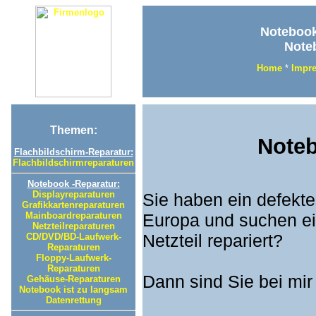
Notebook 
Noteb
Home
*
Impr
Themen:
Noteb
Flachbildschirm-Reparatur:
Flachbildschirmreparaturen
Notebook -Reparatur:
Displayreparaturen
Sie haben ein defekte
Grafikkartenreparaturen
Mainboardreparaturen
Europa und suchen ein
Netzteilreparaturen
Netzteil repariert?
CD/DVD/BD-Laufwerk-
Reparaturen
Floppy-Laufwerk-
Reparaturen
Dann sind Sie bei mir
Gehäuse-Reparaturen
Notebook ist zu langsam
Datenrettung