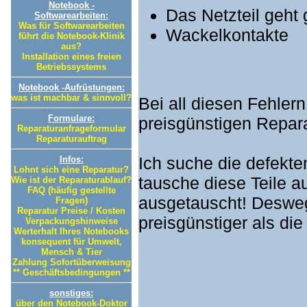
Notebook -
Das Netzteil geht 
Softwarearbeiten:
Was für Softwarearbeiten
Wackelkontakte
führt die Notebook-Klinik
aus?
Installation eines freien
Betriebssystems
Notebook -Aufrüstungen:
was ist machbar & sinnvoll?
Bei all diesen Fehler
Formulare:
preisgünstigen Repara
Reparaturanfrageformular
Reparaturauftrag
Ich suche die defekte
Infos:
Lohnt sich eine Reparatur?
tausche diese Teile au
Wie ist der Reparaturablauf?
FAQ (häufig gestellte
ausgetauscht! Desweg
Fragen)
Reparatur Preise / Kosten
preisgünstiger als die 
Verpackungshinweise
Werterhalt Ihres Notebooks
konsequent für Umwelt,
Mensch & Tier
Zahlung Sofortüberweisung
** Geschäftsbedingungen **
sonstiges:
über den Notebook-Doktor